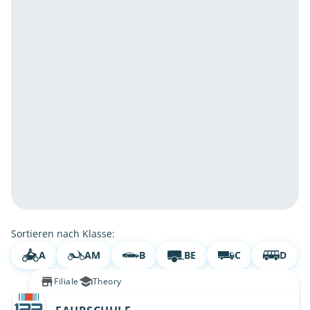
Sortieren nach Klasse:
A
AM
B
BE
C
D
Filiale
Theory