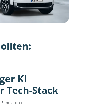
ollten:
iger KI
r Tech-Stack
d Simulatoren