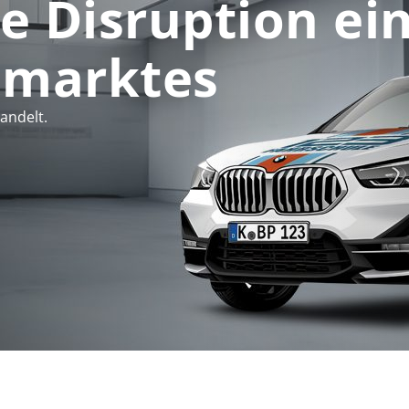
le Disruption ei
nmarktes
andelt.