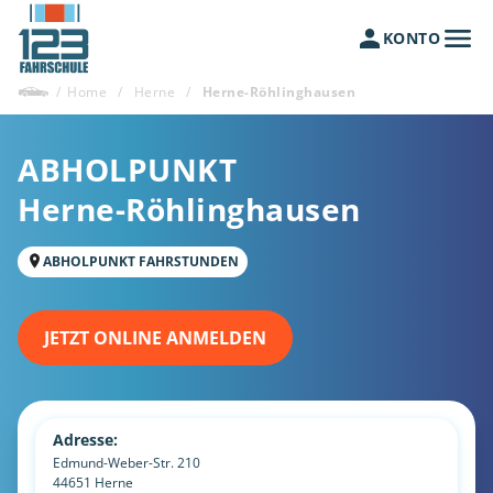
KONTO
/
Home
/
Herne
/
Herne-Röhlinghausen
ABHOLPUNKT
Herne-Röhlinghausen
ABHOLPUNKT FAHRSTUNDEN
JETZT ONLINE ANMELDEN
Adresse:
Edmund-Weber-Str. 210
44651
Herne