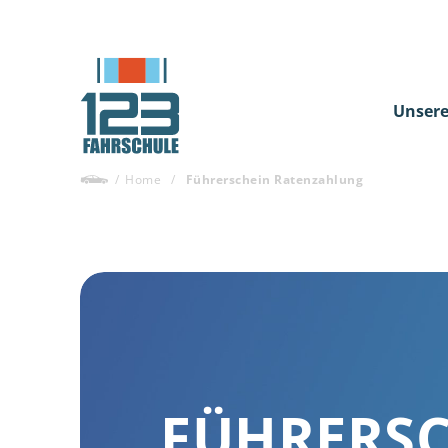
Unsere
/
Home
/
Führerschein Ratenzahlung
FÜHRERS