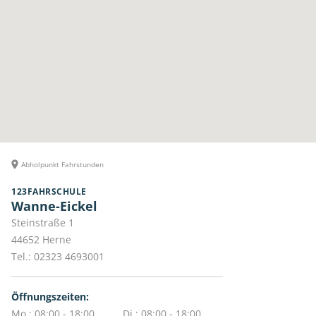
Abholpunkt Fahrstunden
123FAHRSCHULE
Wanne-Eickel
Steinstraße 1
44652
Herne
Tel.:
02323 4693001
Öffnungszeiten:
Mo.: 08:00 - 18:00
Di.: 08:00 - 18:00