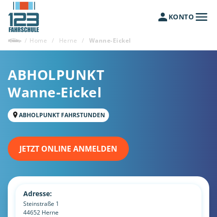
KONTO
/
Home
/
Herne
/
Wanne-Eickel
ABHOLPUNKT
Wanne-Eickel
ABHOLPUNKT FAHRSTUNDEN
JETZT ONLINE ANMELDEN
Adresse:
Steinstraße 1
44652
Herne