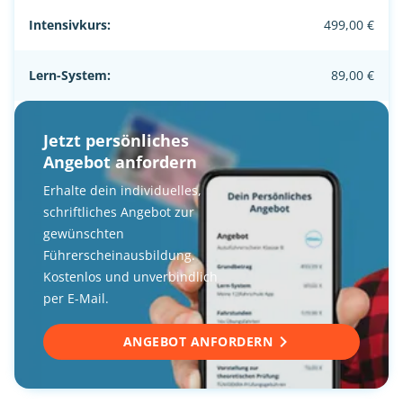
Intensivkurs:
499,00 €
Lern-System:
89,00 €
Jetzt persönliches
Angebot anfordern
Erhalte dein individuelles,
schriftliches Angebot zur
gewünschten
Führerscheinausbildung.
Kostenlos und unverbindlich
per E-Mail.
ANGEBOT ANFORDERN