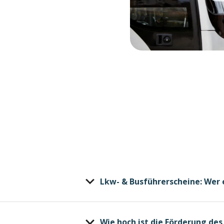
Lkw- & Busführerscheine: Wer 
Wie hoch ist die Förderung de