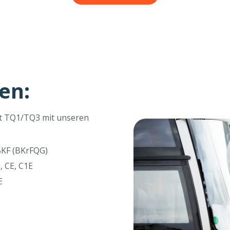
en:
et TQ1/TQ3 mit unseren
BKF (BKrFQG)
, CE, C1E
E