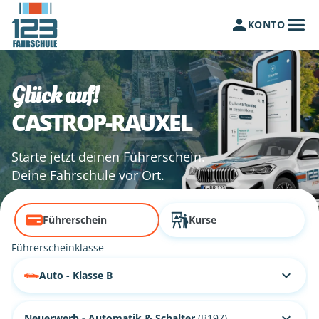
KONTO
Glück auf!
CASTROP-RAUXEL
Starte jetzt deinen Führerschein.
Deine Fahrschule vor Ort.
Führerschein
Kurse
Führerscheinklasse
Auto - Klasse B
Neuerwerb - Automatik & Schalter
(B197)