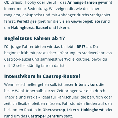
Ob Urlaub, Hobby oder Beruf – das
Anhängerfahren
gewinnt
immer mehr Bedeutung. Wir zeigen dir, wie du sicher
rangierst, ankuppelst und mit Anhänger durchs Stadtgebiet
fährst. Perfekt geeignet für die vielen Gewerbegebiete rund
um
Habinghorst
,
Rauxel
und
Ickern
.
Begleitetes Fahren ab 17
Für junge Fahrer bieten wir das beliebte
BF17
an. Du
beginnst früh mit praktischer Erfahrung im Stadtverkehr von
Castrop-Rauxel und sammelst wertvolle Routine, bevor du
mit 18 selbstständig fahren darfst.
Intensivkurs in Castrop-Rauxel
Wenn es schneller gehen soll, ist unser
Intensivkurs
die
beste Wahl. Innerhalb kurzer Zeit bringen wir dich durch
Theorie und Praxis – ideal für Fahrschüler, die beruflich oder
zeitlich flexibel bleiben müssen. Fahrstunden finden auf den
bekannten Routen in
Obercastrop
,
Ickern
,
Habinghorst
oder
rund um das
Castroper Zentrum
statt.