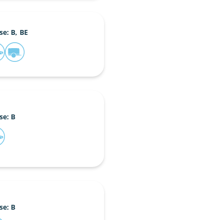
se: B, BE
se: B
se: B