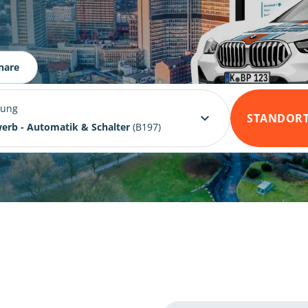
nare
dung
STANDOR
erb - Automatik & Schalter
(B197)