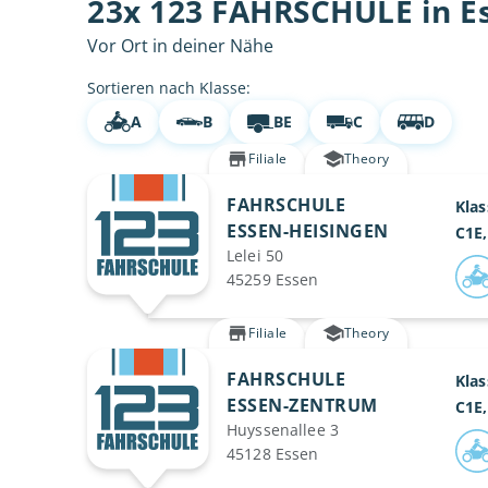
23x 123 FAHRSCHULE in E
Vor Ort in deiner Nähe
Sortieren nach Klasse:
A
B
BE
C
D
Filiale
Theory
FAHRSCHULE
Klas
ESSEN-HEISINGEN
C1E,
Lelei 50
45259 Essen
Filiale
Theory
FAHRSCHULE
Klas
ESSEN-ZENTRUM
C1E,
Huyssenallee 3
45128 Essen