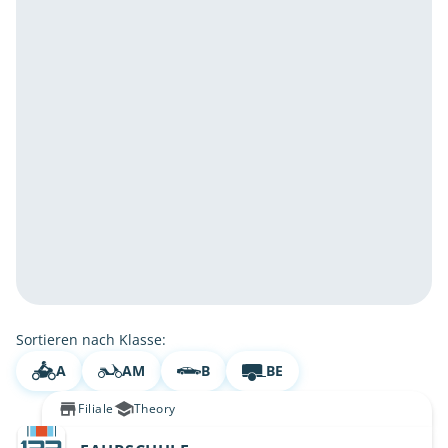
Sortieren nach Klasse:
A
AM
B
BE
Filiale
Theory