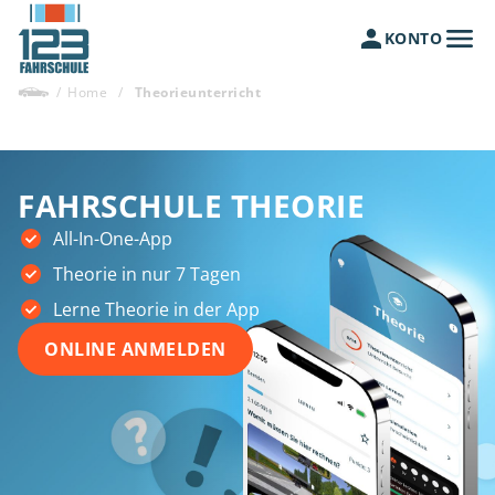
KONTO
/
Home
/
Theorieunterricht
FAHRSCHULE THEORIE
All-In-One-App
Theorie in nur 7 Tagen
Lerne Theorie in der App
ONLINE ANMELDEN