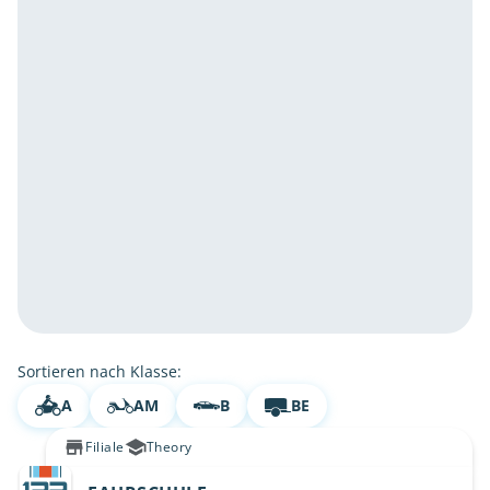
Sortieren nach Klasse:
A
AM
B
BE
Filiale
Theory