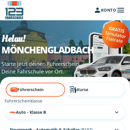
KONTO
Helau!
MÖNCHENGLADBACH
Starte jetzt deinen Führerschein.
Deine Fahrschule vor Ort.
Führerschein
Kurse
Führerscheinklasse
Auto - Klasse B
Neuerwerb - Automatik & Schalter
(B197)