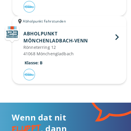
Abholpunkt Fahrstunden
ABHOLPUNKT
MÖNCHENLADBACH-VENN 
Rönneterring 12
41068 Mönchengladbach
 Klasse: B
Wenn dat nit
fluppt
, dann