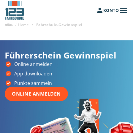
KONTO
/
Home
/
Fahrschule-Gewinnspiel
Führerschein Gewinnspiel
Online anmelden
App downloaden
Punkte sammeln
ONLINE ANMELDEN