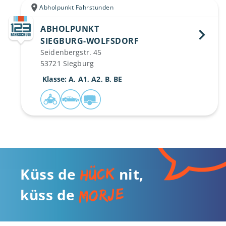
Abholpunkt Fahrstunden
ABHOLPUNKT
SIEGBURG-WOLFSDORF 
Seidenbergstr. 45
53721 Siegburg
 Klasse: A, A1, A2, B, BE
hück
Küss de
nit,
morje
küss de