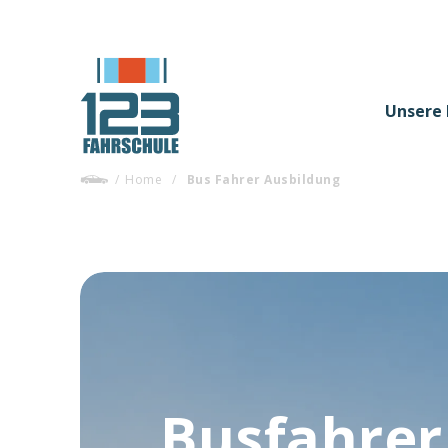
Unsere 
/
Home
/
Bus Fahrer Ausbildung
Busfahrer