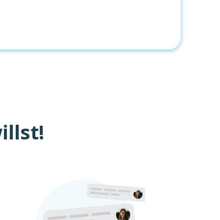
llst!