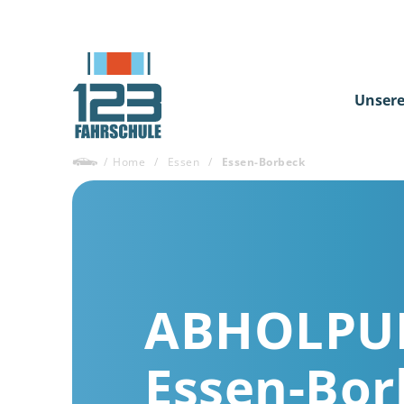
Unsere
/
Home
/
Essen
/
Essen-Borbeck
ABHOLPU
Essen-Bor