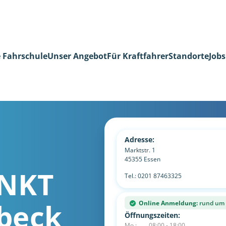
 Fahrschule
Unser Angebot
Für Kraftfahrer
Standorte
Jobs
Adresse:
Marktstr. 1
45355
Essen
NKT
Tel.:
0201 87463325
beck
Online Anmeldung:
rund um d
Öffnungszeiten:
Mo.:
08:00 - 18:00