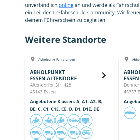
unverbindlich
online
an und werde als Fahrschül
ein Teil der 123fahrschule-Community. Wir freu
deinem Führerschein zu begleiten.
Weitere Standorte
Abholpunkt Fahrstunden
Abhol
ABHOLPUNKT
ABHO
ESSEN-ALTENDORF
ESSEN
Altendorfer Str. 428
Donners
45143 Essen
45357 
Angebotene Klassen: A, A1, A2, B,
Angebo
BE, C, C1, C1E, CE, D, D1, D1E, DE