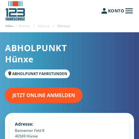
KONTO
/
Home
/
Hünxe
/
Hünxe
ABHOLPUNKT
Hünxe
ABHOLPUNKT FAHRSTUNDEN
JETZT ONLINE ANMELDEN
Adresse:
Bannemer Feld 8
46569
Hünxe