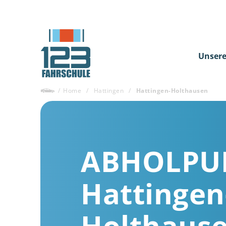
Unsere
/
Home
/
Hattingen
/
Hattingen-Holthausen
ABHOLPU
Hattingen
Holthaus