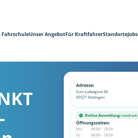
 Fahrschule
Unser Angebot
Für Kraftfahrer
Standorte
Jobs
Adresse:
NKT
Zum Ludwigstal 60
45527
Hattingen
-
Online Anmeldung:
rund um d
Öffnungszeiten:
en
Mo.:
08:00 - 18:00
Di.:
08:00 - 18:00