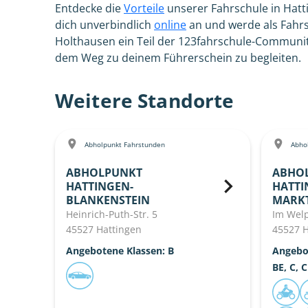
Entdecke die
Vorteile
unserer Fahrschule in Hat
dich unverbindlich
online
an und werde als Fahrs
Holthausen ein Teil der 123fahrschule-Community
dem Weg zu deinem Führerschein zu begleiten.
Weitere Standorte
Abholpunkt Fahrstunden
Abhol
ABHOLPUNKT
ABHO
HATTINGEN-
HATTI
BLANKENSTEIN
MARK
Heinrich-Puth-Str. 5
Im Welp
45527 Hattingen
45527 H
Angebotene Klassen: B
Angebot
BE, C, C