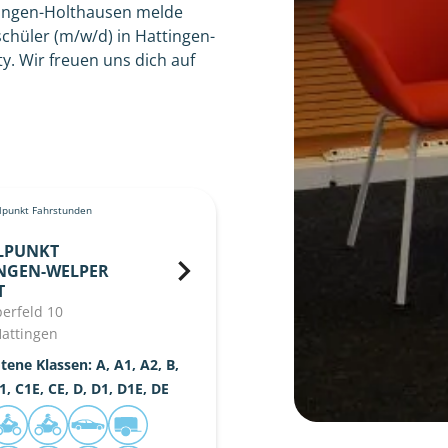
tingen-Holthausen melde
chüler (m/w/d) in Hattingen-
. Wir freuen uns dich auf
punkt Fahrstunden
LPUNKT
NGEN-WELPER
T
erfeld 10
attingen
ene Klassen: A, A1, A2, B,
1, C1E, CE, D, D1, D1E, DE