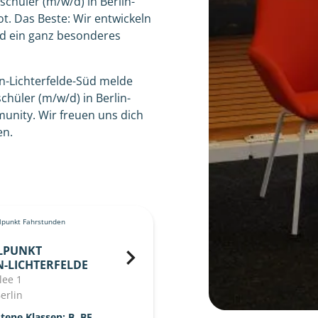
rschüler (m/w/d) in Berlin-
t. Das Beste: Wir entwickeln
Süd ein ganz besonderes
in-Lichterfelde-Süd melde
hüler (m/w/d) in Berlin-
munity. Wir freuen uns dich
en.
punkt Fahrstunden
LPUNKT
N-LICHTERFELDE
lee 1
erlin
ene Klassen: B, BE