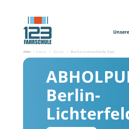
Unsere
/
Home
/
Berlin
/
Berlin-Lichterfelde-Süd
ABHOLPU
Berlin-
Lichterfe