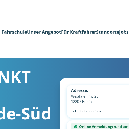
 Fahrschule
Unser Angebot
Für Kraftfahrer
Standorte
Jobs
NKT
Adresse:
Westfalenring 2B
12207
Berlin
lde-Süd
Tel.:
030 25559857
Online Anmeldung:
rund um d