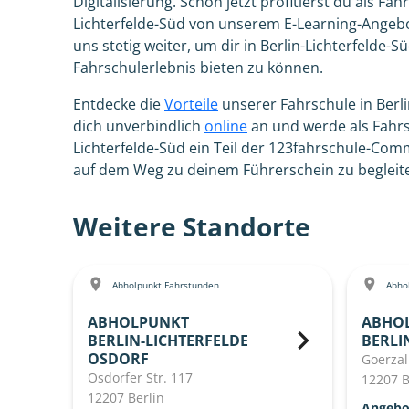
Digitalisierung. Schon jetzt profitierst du als Fah
Lichterfelde-Süd von unserem E-Learning-Angebo
uns stetig weiter, um dir in Berlin-Lichterfelde-
Fahrschulerlebnis bieten zu können.
Entdecke die
Vorteile
unserer Fahrschule in Berl
dich unverbindlich
online
an und werde als Fahrsc
Lichterfelde-Süd ein Teil der 123fahrschule-Com
auf dem Weg zu deinem Führerschein zu begleit
Weitere Standorte
Abholpunkt Fahrstunden
Abhol
ABHOLPUNKT
ABHO
BERLIN-LICHTERFELDE
BERLI
OSDORF
Goerzal
Osdorfer Str. 117
12207 B
12207 Berlin
Angebot