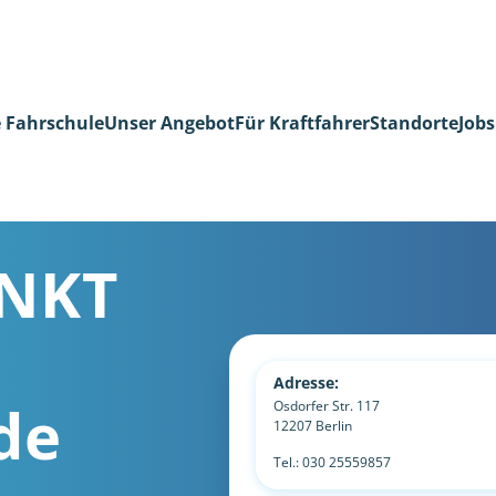
 Fahrschule
Unser Angebot
Für Kraftfahrer
Standorte
Jobs
NKT
Adresse:
de
Osdorfer Str. 117
12207
Berlin
Tel.:
030 25559857