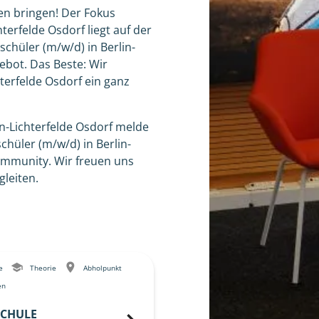
en bringen! Der Fokus
hterfelde Osdorf liegt auf der
rschüler (m/w/d) in Berlin-
ebot. Das Beste: Wir
hterfelde Osdorf ein ganz
n-Lichterfelde Osdorf melde
hüler (m/w/d) in Berlin-
Community. Wir freuen uns
leiten.
le
Theorie
Abholpunkt
en
CHULE