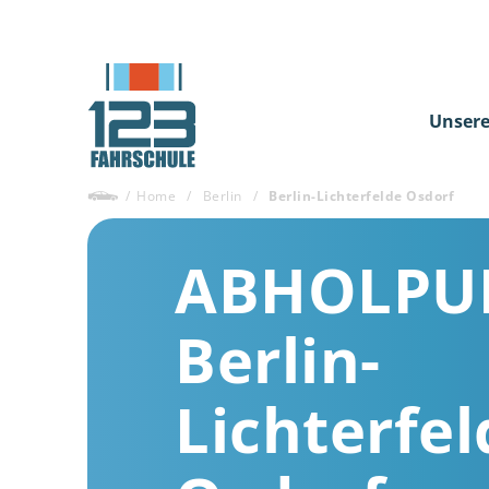
Unsere
/
Home
/
Berlin
/
Berlin-Lichterfelde Osdorf
ABHOLPU
Berlin-
Lichterfel