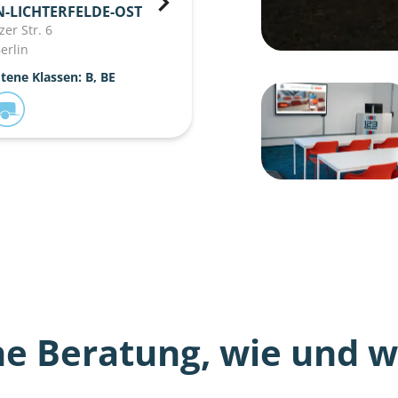
N-LICHTERFELDE-OST
zer Str. 6
erlin
ene Klassen: B, BE
he Beratung, wie und wo