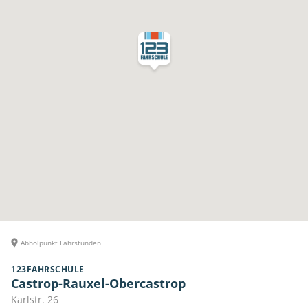
Abholpunkt Fahrstunden
123FAHRSCHULE
Castrop-Rauxel-Obercastrop
Karlstr. 26