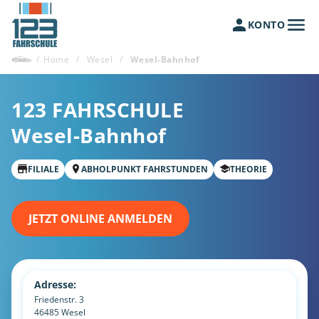
KONTO
/
Home
/
Wesel
/
Wesel-Bahnhof
123 FAHRSCHULE
Wesel-Bahnhof
FILIALE
ABHOLPUNKT FAHRSTUNDEN
THEORIE
JETZT ONLINE ANMELDEN
Adresse:
Friedenstr. 3
46485
Wesel