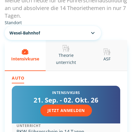
Melde dich heute für die Führerscheinausbildung
an und absolviere die 14 Theoriethemen in nur 7
Tagen.
Standort
Wesel-Bahnhof
Theorie
Intensiv
kurse
ASF
unterricht
AUTO
INTENSIVKURS
21. Sep. - 02. Okt. 26
JETZT ANMELDEN
UNTERRICHT
PKW-Führerschein in 14 Tagen