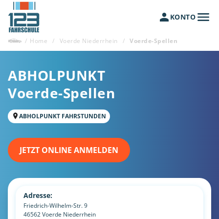
KONTO
/
Home
/
Voerde Niederrhein
/
Voerde-Spellen
ABHOLPUNKT
Voerde-Spellen
ABHOLPUNKT FAHRSTUNDEN
JETZT ONLINE ANMELDEN
Adresse:
Friedrich-Wilhelm-Str. 9
46562
Voerde Niederrhein