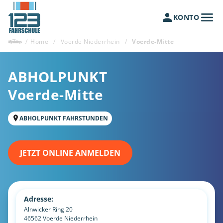
KONTO
/
Home
/
Voerde Niederrhein
/
Voerde-Mitte
ABHOLPUNKT
Voerde-Mitte
ABHOLPUNKT FAHRSTUNDEN
JETZT ONLINE ANMELDEN
Adresse:
Alnwicker Ring 20
46562
Voerde Niederrhein