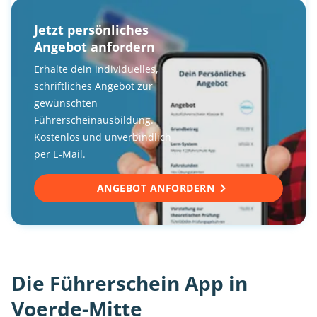
Jetzt persönliches
Angebot anfordern
Erhalte dein individuelles,
schriftliches Angebot zur
gewünschten
Führerscheinausbildung.
Kostenlos und unverbindlich
per E-Mail.
ANGEBOT ANFORDERN
Die Führerschein App in
Voerde-Mitte