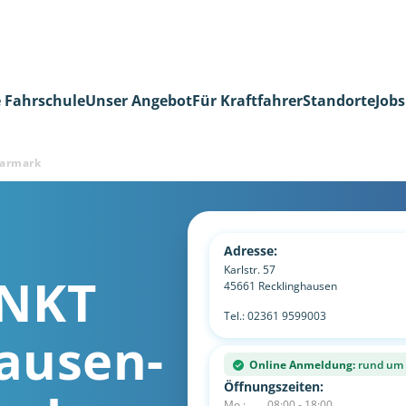
 Fahrschule
Unser Angebot
Für Kraftfahrer
Standorte
Jobs
larmark
Adresse:
Karlstr. 57
NKT
45661
Recklinghausen
Tel.:
02361 9599003
ausen-
Online Anmeldung:
rund um d
Öffnungszeiten:
Mo.:
08:00 - 18:00