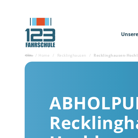
Unsere
/
Home
/
Recklinghausen
/
Recklinghausen-Hoch
ABHOLPU
Recklingh