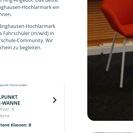
rning-Angebot. Das Beste:
klinghausen-Hochlarmark ein
nnen.
klinghausen-Hochlarmark
s Fahrschüler (m/w/d) in
hrschule-Community. Wir
hein zu begleiten.
punkt Fahrstunden
LPUNKT
E-WANNE
enstr. 8
Herne
tene Klassen: B