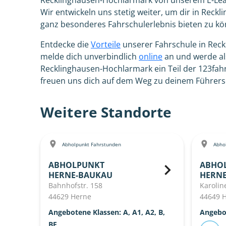
Recklinghausen-Hochlarmark von unserem E-Lea
Wir entwickeln uns stetig weiter, um dir in Rec
ganz besonderes Fahrschulerlebnis bieten zu kö
Entdecke die
Vorteile
unserer Fahrschule in Rec
melde dich unverbindlich
online
an und werde al
Recklinghausen-Hochlarmark ein Teil der 123fa
freuen uns dich auf dem Weg zu deinem Führersc
Weitere Standorte
Abholpunkt Fahrstunden
Abhol
ABHOLPUNKT
ABHO
HERNE-BAUKAU
HERN
Bahnhofstr. 158
Karolin
44629 Herne
44649 
Angebotene Klassen: A, A1, A2, B,
Angebo
BE