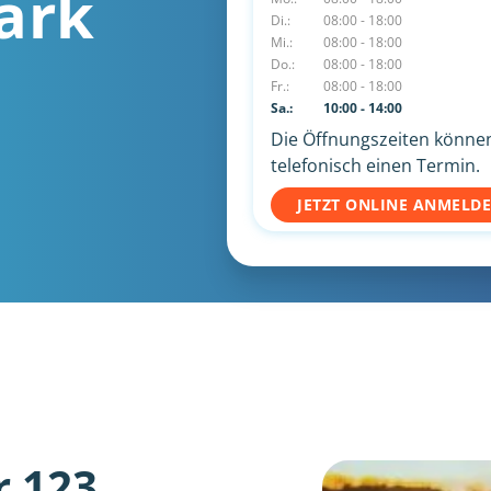
ark
Di.:
08:00 - 18:00
Mi.:
08:00 - 18:00
Do.:
08:00 - 18:00
Fr.:
08:00 - 18:00
Sa.:
10:00 - 14:00
Die Öffnungszeiten können 
telefonisch einen Termin.
JETZT ONLINE ANMELD
r 123