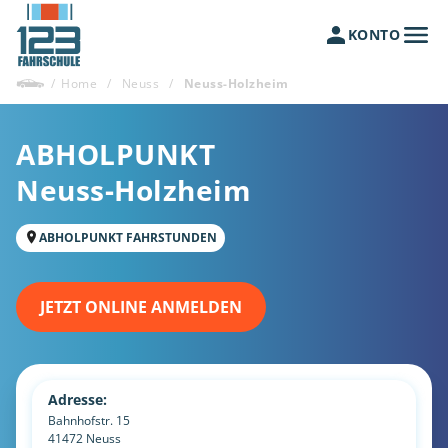
KONTO
/
Home
/
Neuss
/
Neuss-Holzheim
ABHOLPUNKT
Neuss-Holzheim
ABHOLPUNKT FAHRSTUNDEN
JETZT ONLINE ANMELDEN
Adresse:
Bahnhofstr. 15
41472
Neuss