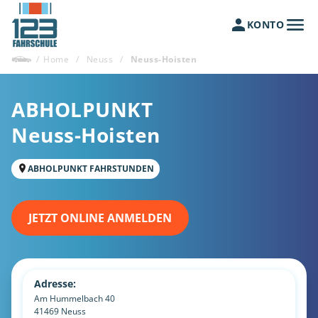
KONTO
/
Home
/
Neuss
/
Neuss-Hoisten
ABHOLPUNKT
Neuss-Hoisten
ABHOLPUNKT FAHRSTUNDEN
JETZT ONLINE ANMELDEN
Adresse:
Am Hummelbach 40
41469
Neuss