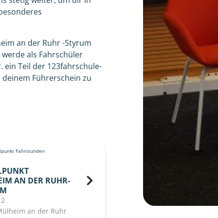
 stetig weiter, um dir in
 besonderes
heim an der Ruhr -Styrum
werde als Fahrschüler
 ein Teil der 123fahrschule-
 deinem Führerschein zu
punkt Fahrstunden
LPUNKT
IM AN DER RUHR-
UM
 2
Mülheim an der Ruhr