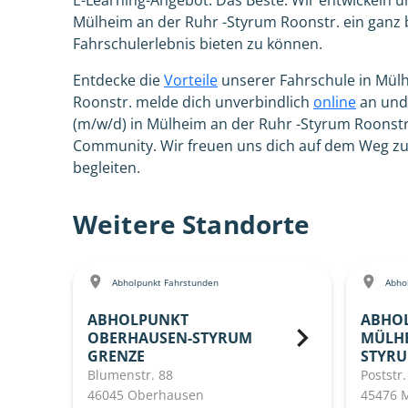
E-Learning-Angebot. Das Beste: Wir entwickeln uns
Mülheim an der Ruhr -Styrum Roonstr. ein ganz
Fahrschulerlebnis bieten zu können.
Entdecke die
Vorteile
unserer Fahrschule in Mül
Roonstr. melde dich unverbindlich
online
an und 
(m/w/d) in Mülheim an der Ruhr -Styrum Roonstr.
Community. Wir freuen uns dich auf dem Weg zu
begleiten.
Weitere Standorte
Abholpunkt Fahrstunden
Abhol
ABHOLPUNKT
ABHO
OBERHAUSEN-STYRUM
MÜLHE
GRENZE
STYR
Blumenstr. 88
Poststr.
46045 Oberhausen
45476 