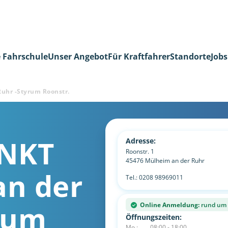
 Fahrschule
Unser Angebot
Für Kraftfahrer
Standorte
Jobs
uhr -Styrum Roonstr.
NKT
Adresse:
Roonstr. 1
45476
Mülheim an der Ruhr
an der
Tel.:
0208 98969011
rum
Online Anmeldung:
rund um d
Öffnungszeiten:
Mo.:
08:00 - 18:00