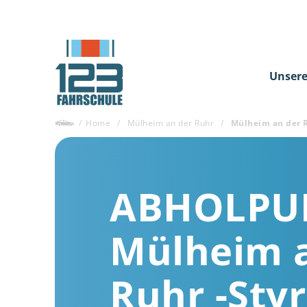
Unsere
/
Home
/
Mülheim an der Ruhr
/
Mülheim an der R
ABHOLPU
Mülheim 
Ruhr -Sty