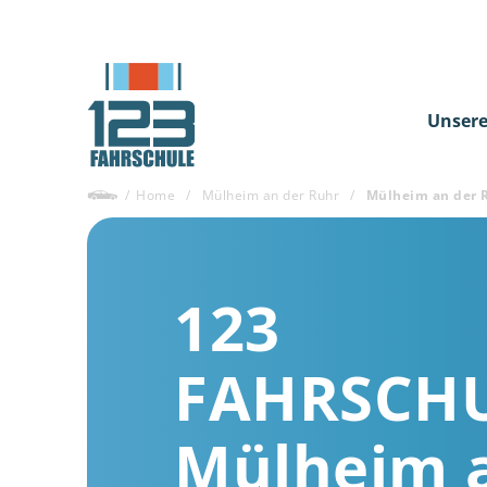
Unsere
/
Home
/
Mülheim an der Ruhr
/
Mülheim an der 
123
FAHRSCH
Mülheim 