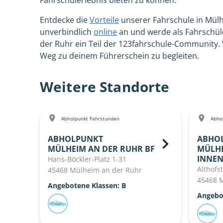
Fahrschulerlebnis bieten zu können.
Entdecke die
Vorteile
unserer Fahrschule in Mül
unverbindlich
online
an und werde als Fahrschül
der Ruhr ein Teil der 123fahrschule-Community.
Weg zu deinem Führerschein zu begleiten.
Weitere Standorte
Abholpunkt Fahrstunden
Abhol
ABHOLPUNKT
ABHO
MÜLHEIM AN DER RUHR BF
MÜLHE
INNEN
Hans-Böckler-Platz 1-31
Althofst
45468 Mülheim an der Ruhr
45468 
Angebotene Klassen: B
Angebo