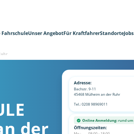
 Fahrschule
Unser Angebot
Für Kraftfahrer
Standorte
Jobs
Ruhr
Adresse:
Bachstr. 9-11
45468
Mülheim an der Ruhr
ULE
Tel.:
0208 98969011
an der
Online Anmeldung:
rund um d
Öffnungszeiten:
Mo.:
08:00 - 18:00