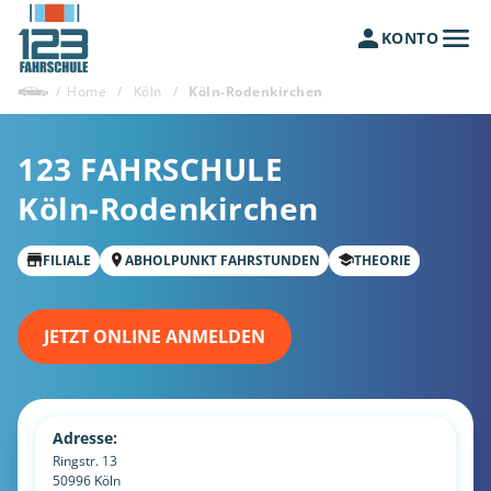
KONTO
/
Home
/
Köln
/
Köln-Rodenkirchen
123 FAHRSCHULE
Köln-Rodenkirchen
FILIALE
ABHOLPUNKT FAHRSTUNDEN
THEORIE
JETZT ONLINE ANMELDEN
Adresse:
Ringstr. 13
50996
Köln