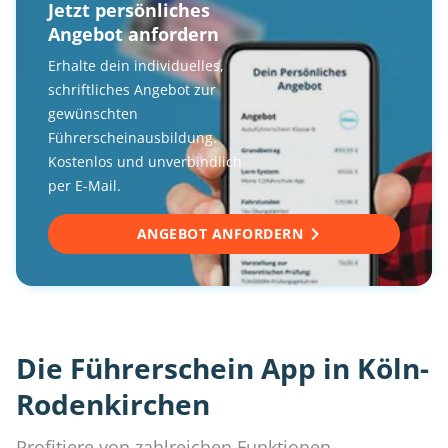
Jetzt persönliches
Angebot anfordern
Erhalte dein individuelles,
schriftliches Angebot zur
gewünschten
Führerscheinausbildung.
Kostenlos und unverbindlich
per E-Mail.
ANGEBOT ANFORDERN
Die Führerschein App in Köln-
Rodenkirchen
Profitiere von zahlreichen Funktionen