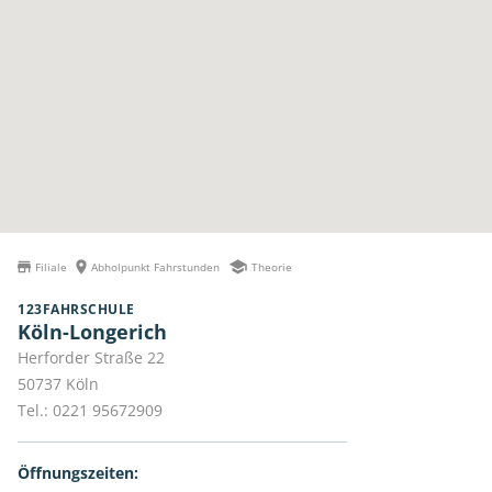
Filiale
Abholpunkt Fahrstunden
Theorie
123FAHRSCHULE
Köln-Longerich
Herforder Straße 22
50737
Köln
Tel.:
0221 95672909
Öffnungszeiten: