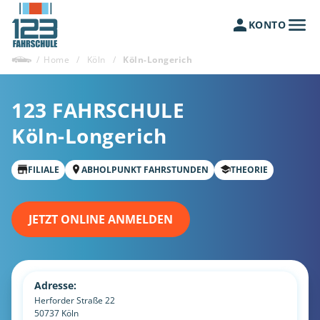
KONTO
/
Home
/
Köln
/
Köln-Longerich
123 FAHRSCHULE
Köln-Longerich
FILIALE
ABHOLPUNKT FAHRSTUNDEN
THEORIE
JETZT ONLINE ANMELDEN
Adresse:
Herforder Straße 22
50737
Köln