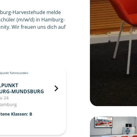
mburg-Harvestehude melde
schüler (m/w/d) in Hamburg-
ity. Wir freuen uns dich auf
punkt Fahrstunden
LPUNKT
URG-MUNDSBURG
u 24
Hamburg
tene Klassen: B