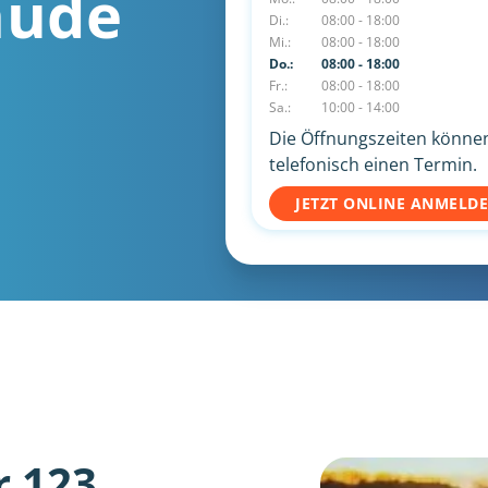
hude
Di.:
08:00 - 18:00
Mi.:
08:00 - 18:00
Do.:
08:00 - 18:00
Fr.:
08:00 - 18:00
Sa.:
10:00 - 14:00
Die Öffnungszeiten können 
telefonisch einen Termin.
JETZT ONLINE ANMELD
r 123