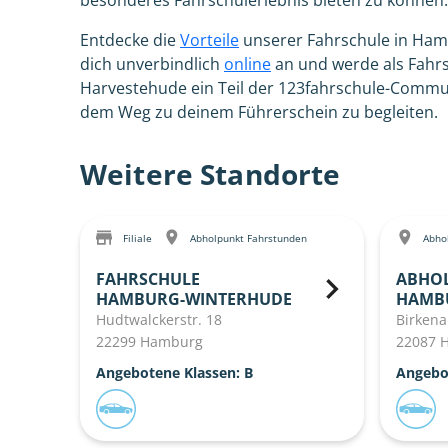
besonderes Fahrschulerlebnis bieten zu können.
Entdecke die
Vorteile
unserer Fahrschule in Ha
dich unverbindlich
online
an und werde als Fahr
Harvestehude ein Teil der 123fahrschule-Commun
dem Weg zu deinem Führerschein zu begleiten.
Weitere Standorte
Filiale
Abholpunkt Fahrstunden
Abhol
FAHRSCHULE
ABHO
HAMBURG-WINTERHUDE
HAMB
Hudtwalckerstr. 18
Birkena
22299 Hamburg
22087 
Angebotene Klassen: B
Angebo