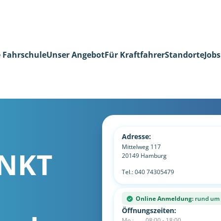
 Fahrschule
Unser Angebot
Für Kraftfahrer
Standorte
Jobs
Adresse:
Mittelweg 117
NKT
20149
Hamburg
Tel.:
040 74305479
Online Anmeldung:
rund um d
Öffnungszeiten:
Mo.:
08:00 - 18:00