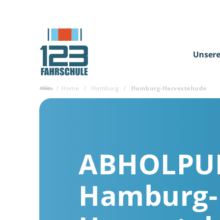
Unsere
/
Home
/
Hamburg
/
Hamburg-Harvestehude
ABHOLPU
Hamburg-