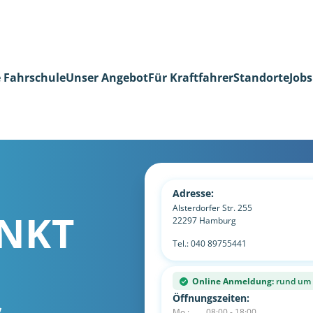
 Fahrschule
Unser Angebot
Für Kraftfahrer
Standorte
Jobs
Adresse:
Alsterdorfer Str. 255
NKT
22297
Hamburg
Tel.:
040 89755441
Online Anmeldung:
rund um d
Öffnungszeiten:
Mo.:
08:00 - 18:00