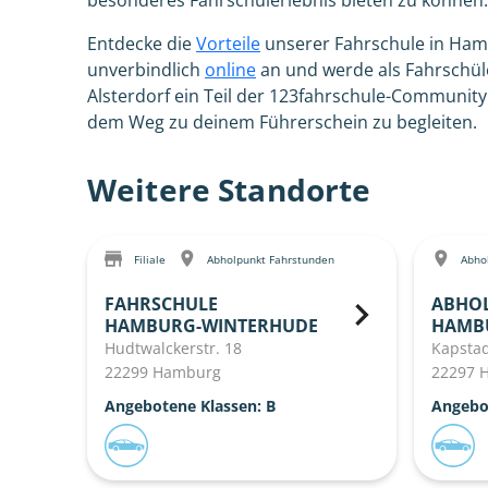
besonderes Fahrschulerlebnis bieten zu können.
Entdecke die
Vorteile
unserer Fahrschule in Ham
unverbindlich
online
an und werde als Fahrschül
Alsterdorf ein Teil der 123fahrschule-Community.
dem Weg zu deinem Führerschein zu begleiten.
Weitere Standorte
Filiale
Abholpunkt Fahrstunden
Abhol
FAHRSCHULE
ABHO
HAMBURG-WINTERHUDE
HAMB
Hudtwalckerstr. 18
Kapstad
22299 Hamburg
22297 
Angebotene Klassen: B
Angebo