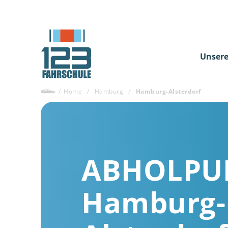
Unsere
/
Home
/
Hamburg
/
Hamburg-Alsterdorf
ABHOLPU
Hamburg-