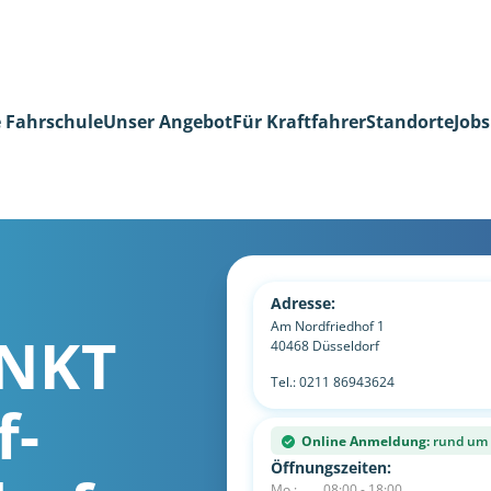
 Fahrschule
Unser Angebot
Für Kraftfahrer
Standorte
Jobs
Adresse:
Am Nordfriedhof 1
NKT
40468
Düsseldorf
Tel.:
0211 86943624
f-
Online Anmeldung:
rund um d
Öffnungszeiten:
Mo.:
08:00 - 18:00