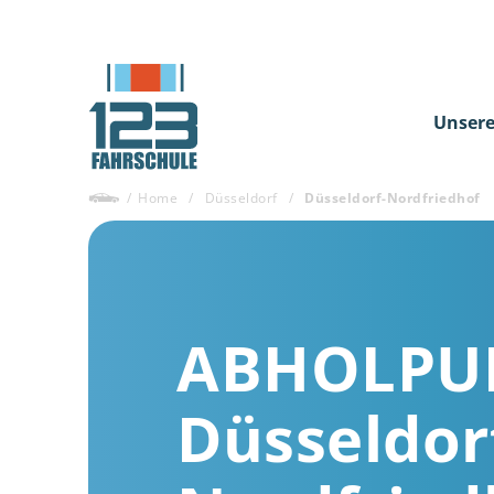
Unsere
/
Home
/
Düsseldorf
/
Düsseldorf-Nordfriedhof
ABHOLPU
Düsseldor