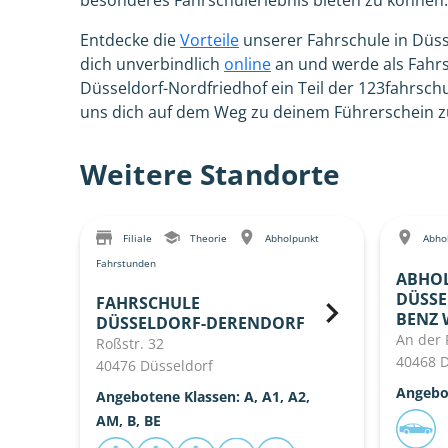
besonderes Fahrschulerlebnis bieten zu können.
Entdecke die
Vorteile
unserer Fahrschule in Düs
dich unverbindlich
online
an und werde als Fahrs
Düsseldorf-Nordfriedhof ein Teil der 123fahrsc
uns dich auf dem Weg zu deinem Führerschein zu
Weitere Standorte
Filiale
Theorie
Abholpunkt
Abhol
Fahrstunden
ABHO
DÜSSE
FAHRSCHULE
BENZ 
DÜSSELDORF-DERENDORF
An der 
Roßstr. 32
40468 D
40476 Düsseldorf
Angebo
Angebotene Klassen: A, A1, A2,
AM, B, BE