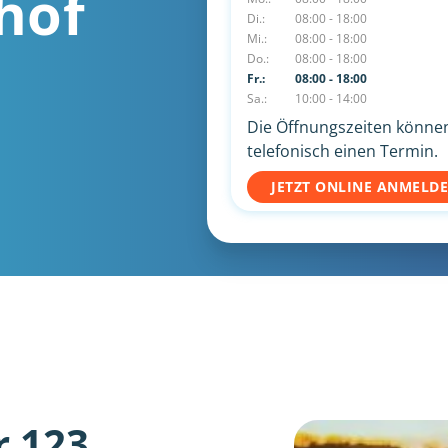
hof
Di.:
08:00 - 18:00
Mi.:
08:00 - 18:00
Do.:
08:00 - 18:00
Fr.:
08:00 - 18:00
Sa.:
10:00 - 14:00
Die Öffnungszeiten können 
telefonisch einen Termin.
JETZT ONLINE ANMELD
r 123