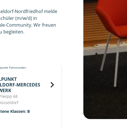
seldorf-Nordfriedhof melde
chüler (m/w/d) in
hule-Community. Wir freuen
 begleiten.
punkt Fahrstunden
LPUNKT
LDORF-MERCEDES
WERK
Piwipp 68
üsseldorf
tene Klassen: B