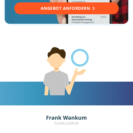
ANGEBOT ANFORDERN
Frank Wankum
FAHRLEHRER