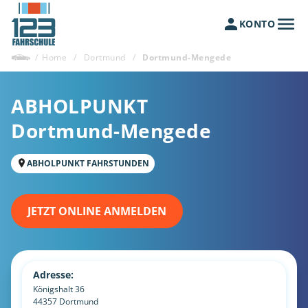
KONTO
/
Home
/
Dortmund
/
Dortmund-Mengede
ABHOLPUNKT
Dortmund-Mengede
ABHOLPUNKT FAHRSTUNDEN
JETZT ONLINE ANMELDEN
Adresse:
Königshalt 36
44357
Dortmund