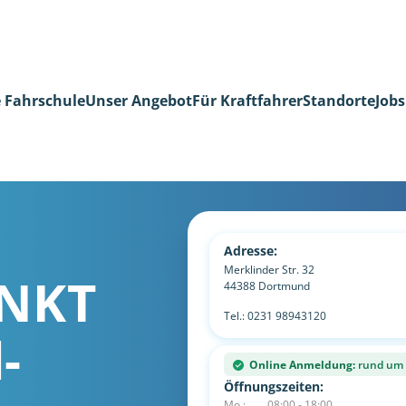
 Fahrschule
Unser Angebot
Für Kraftfahrer
Standorte
Jobs
Adresse:
Merklinder Str. 32
NKT
44388
Dortmund
Tel.:
0231 98943120
-
Online Anmeldung:
rund um d
Öffnungszeiten:
Mo.:
08:00 - 18:00