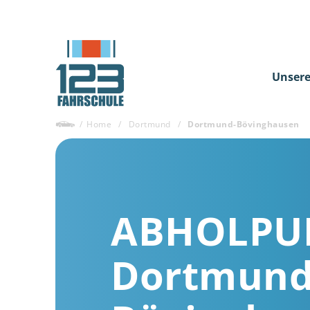
Unsere
/
Home
/
Dortmund
/
Dortmund-Bövinghausen
ABHOLPU
Dortmund