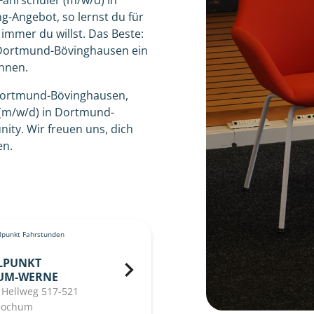
s Fahrschüler (m/w/d) in
-Angebot, so lernst du für
mmer du willst. Das Beste:
n Dortmund-Bövinghausen ein
nnen.
Dortmund-Bövinghausen,
 (m/w/d) in Dortmund-
ity. Wir freuen uns, dich
en.
punkt Fahrstunden
LPUNKT
UM-WERNE
 Hellweg 517-521
Bochum