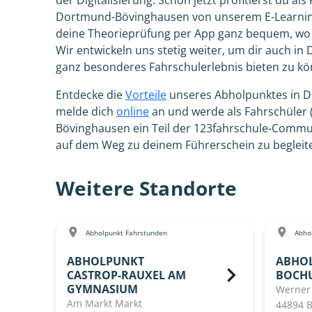
der Digitalisierung. Schon jetzt profitierst du al
Dortmund-Bövinghausen von unserem E-Learning
deine Theorieprüfung per App ganz bequem, wo i
Wir entwickeln uns stetig weiter, um dir auch i
ganz besonderes Fahrschulerlebnis bieten zu kö
Entdecke die
Vorteile
unseres Abholpunktes in 
melde dich
online
an und werde als Fahrschüler
Bövinghausen ein Teil der 123fahrschule-Commun
auf dem Weg zu deinem Führerschein zu begleit
Weitere Standorte
Abholpunkt Fahrstunden
Abhol
ABHOLPUNKT
ABHO
CASTROP-RAUXEL AM
BOCH
GYMNASIUM
Werner
Am Markt Markt
44894 