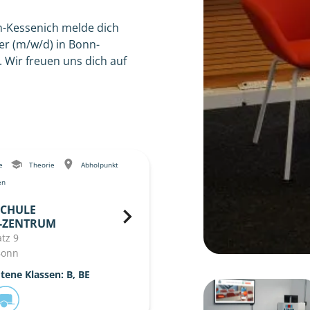
n-Kessenich melde dich
er (m/w/d) in Bonn-
 Wir freuen uns dich auf
le
Theorie
Abholpunkt
en
CHULE
-ZENTRUM
atz 9
Bonn
ene Klassen: B, BE