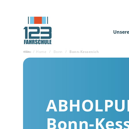
Unsere
/
Home
/
Bonn
/
Bonn-Kessenich
ABHOLPU
Bonn-Kes