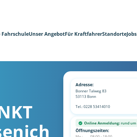
 Fahrschule
Unser Angebot
Für Kraftfahrer
Standorte
Jobs
Adresse:
Bonner Talweg 83
53113
Bonn
NKT
Tel.:
0228 53414010
senich
Online Anmeldung:
rund um d
Öffnungszeiten:
Mo.:
08:00 - 18:00