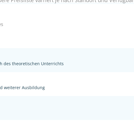
ere Preisliste varriert je nach Standort und Verfügbar
es
h des theoretischen Unterrichts
nd weiterer Ausbildung