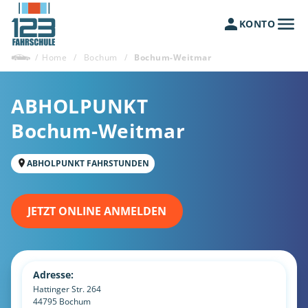
KONTO
/
Home
/
Bochum
/
Bochum-Weitmar
ABHOLPUNKT
Bochum-Weitmar
ABHOLPUNKT FAHRSTUNDEN
JETZT ONLINE ANMELDEN
Adresse:
Hattinger Str. 264
44795
Bochum