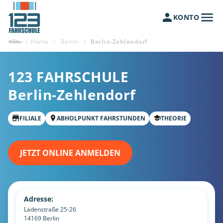
KONTO
/
Home
/
Berlin
/
Berlin-Zehlendorf
123 FAHRSCHULE
Berlin-Zehlendorf
FILIALE
ABHOLPUNKT FAHRSTUNDEN
THEORIE
JETZT ONLINE ANMELDEN
Adresse:
Ladenstraße 25-26
14169
Berlin