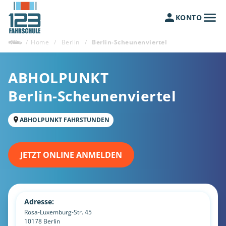
KONTO
/
Home
/
Berlin
/
Berlin-Scheunenviertel
ABHOLPUNKT
Berlin-Scheunenviertel
ABHOLPUNKT FAHRSTUNDEN
JETZT ONLINE ANMELDEN
Adresse:
Rosa-Luxemburg-Str. 45
10178
Berlin