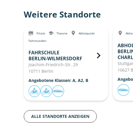
Weitere Standorte
Filiale
Theorie
Abholpunkt
Abhol
Fahrstunden
ABHO
BERLI
FAHRSCHULE
CHAR
BERLIN-WILMERSDORF
Stuttgar
Joachim-Friedrich-Str. 29
10627 B
10711 Berlin
Angebo
Angebotene Klassen: A, A2, B
ALLE STANDORTE ANZEIGEN