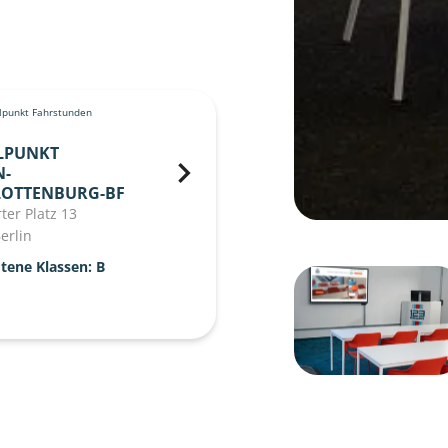
punkt Fahrstunden
LPUNKT
N-
LOTTENBURG-BF
ter Platz 13
erlin
tene Klassen: B