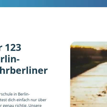
r 123
lin-
hrberliner
schule in Berlin-
est dich einfach nur über
r genau richtig. Unsere