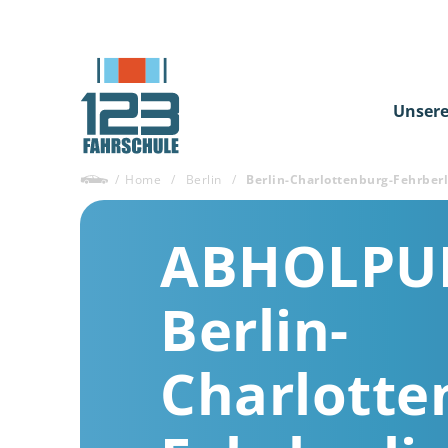
Unsere
/
Home
/
Berlin
/
Berlin-Charlottenburg-Fehrberl
ABHOLPU
Berlin-
Charlotte