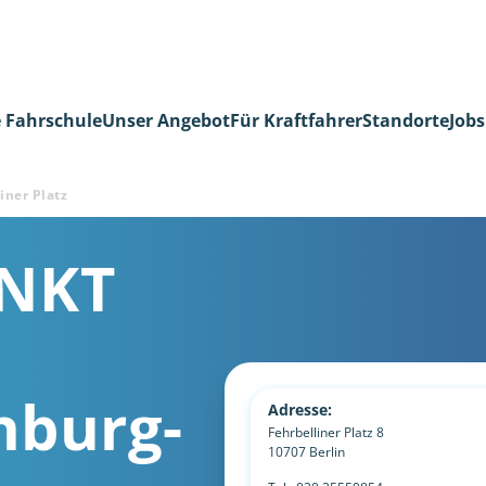
 Fahrschule
Unser Angebot
Für Kraftfahrer
Standorte
Jobs
iner Platz
NKT
nburg-
Adresse:
Fehrbelliner Platz 8
10707
Berlin