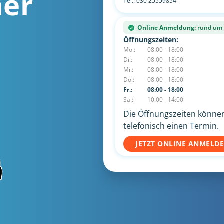
ner
Tel.:
030 25559854
Online Anmeldung:
rund um d
Öffnungszeiten:
Mo.:
08:00 - 18:00
Di.:
08:00 - 18:00
Mi.:
08:00 - 18:00
Do.:
08:00 - 18:00
Fr.:
08:00 - 18:00
Sa.:
10:00 - 14:00
Die Öffnungszeiten können 
telefonisch einen Termin.
JETZT ONLINE ANMELD