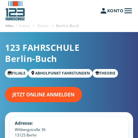
KONTO
/
Home
/
Berlin
/
Berlin-Buch
123 FAHRSCHULE
Berlin-Buch
FILIALE
ABHOLPUNKT FAHRSTUNDEN
THEORIE
JETZT ONLINE ANMELDEN
Adresse:
Wiltbergstraße 36
13125
Berlin