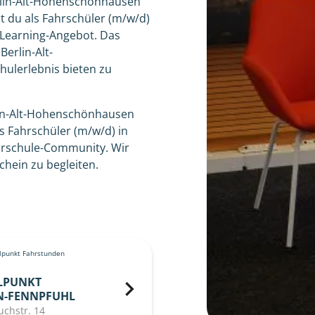
erlin-Alt-Hohenschönhausen
rst du als Fahrschüler (m/w/d)
Learning-Angebot. Das
Berlin-Alt-
ulerlebnis bieten zu
lin-Alt-Hohenschönhausen
s Fahrschüler (m/w/d) in
hrschule-Community. Wir
hein zu begleiten.
punkt Fahrstunden
LPUNKT
N-FENNPFUHL
chstr. 14