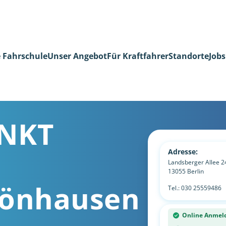
 Fahrschule
Unser Angebot
Für Kraftfahrer
Standorte
Jobs
NKT
-
Adresse:
Landsberger Allee 2
13055
Berlin
önhausen
Tel.:
030 25559486
Online Anmel