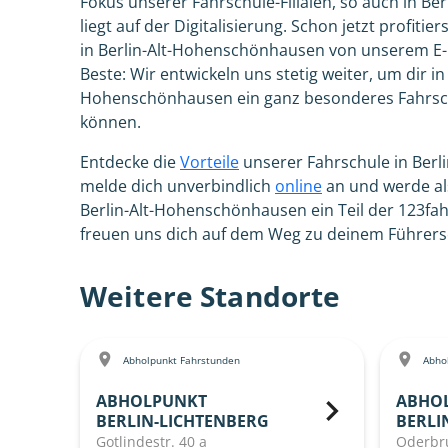
Fokus unserer Fahrschule-Filialen, so auch in B
liegt auf der Digitalisierung. Schon jetzt profitie
in Berlin-Alt-Hohenschönhausen von unserem E-
Beste: Wir entwickeln uns stetig weiter, um dir in 
Hohenschönhausen ein ganz besonderes Fahrsch
können.
Entdecke die
Vorteile
unserer Fahrschule in Ber
melde dich unverbindlich
online
an und werde al
Berlin-Alt-Hohenschönhausen ein Teil der 123fa
freuen uns dich auf dem Weg zu deinem Führersc
Weitere Standorte
Abholpunkt Fahrstunden
Abhol
ABHOLPUNKT
ABHO
BERLIN-LICHTENBERG
BERLI
Gotlindestr. 40 a
Oderbru