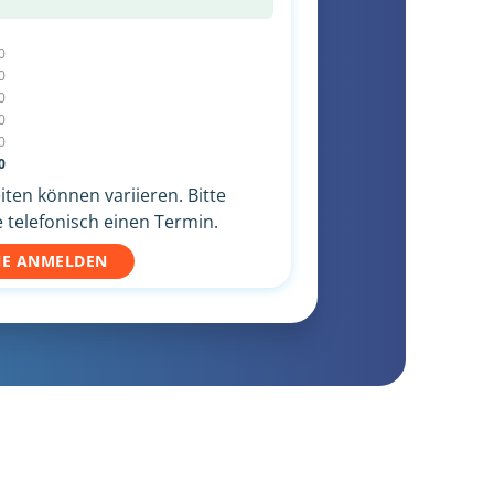
0
0
0
0
0
0
ten können variieren. Bitte
 telefonisch einen Termin.
NE ANMELDEN