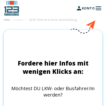
KONTO
/
Home
/
LKW Führerschein Anmeldung