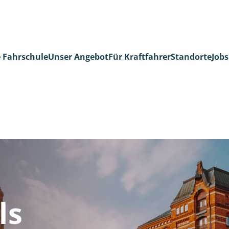
 Fahrschule
Unser Angebot
Für Kraftfahrer
Standorte
Jobs
ls