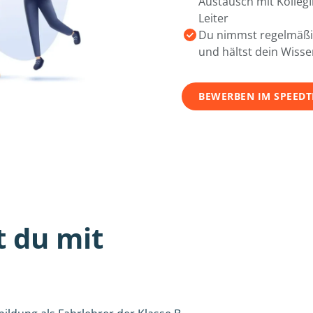
Austausch mit Kolleg
Leiter
Du nimmst regelmäßig
und hältst dein Wiss
BEWERBEN IM SPEED
t du mit