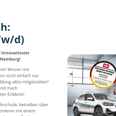
h:
/w/d)
 innovativster
n Hamburg!
dein Wissen mit
t nicht einfach nur
dung aktiv mitgestalten?
 und mach
en Erlebnis!
ahrschule, betreiben über
ionieren mit einem