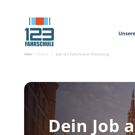
Unsere
/
Home
/
Job als Fahrlehrer Hamburg
Dein Job a