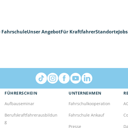
 Fahrschule
Unser Angebot
Für Kraftfahrer
Standorte
Jobs
FÜHRERSCHEIN
UNTERNEHMEN
R
Aufbauseminar
Fahrschulkooperation
A
Berufskraftfahrerausbildun
Fahrschule Ankauf
Co
g
Presse
Da