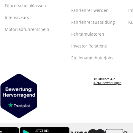
Führerscheinklassen
Fahrlehrer werden
I
Intensivkurs
Fahrlehrerausbildung
Kü
Motorradführerschein
Fahrsimulatoren
Investor Relations
Stellenangebote/Jobs