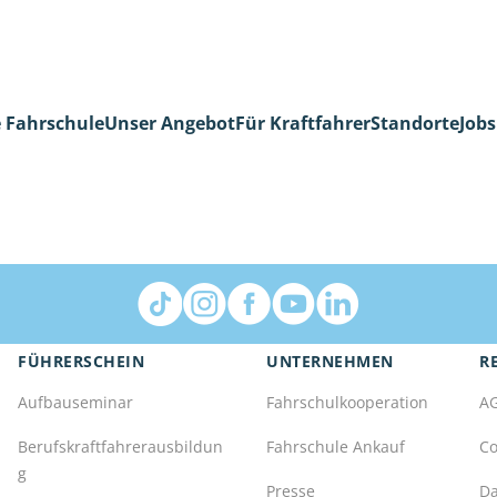
 Fahrschule
Unser Angebot
Für Kraftfahrer
Standorte
Jobs
FÜHRERSCHEIN
UNTERNEHMEN
R
Aufbauseminar
Fahrschulkooperation
A
Berufskraftfahrerausbildun
Fahrschule Ankauf
Co
g
Presse
Da