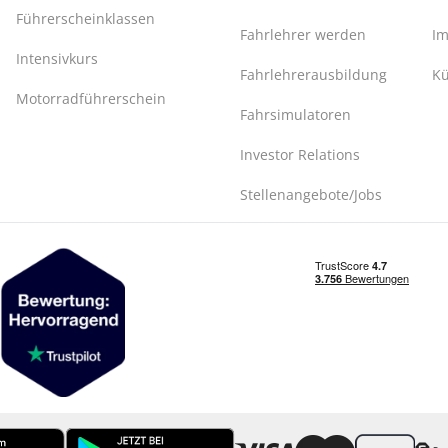
Führerscheinklassen
Fahrlehrer werden
I
Intensivkurs
Fahrlehrerausbildung
Kü
Motorradführerschein
Fahrsimulatoren
Investor Relations
Stellenangebote/Jobs