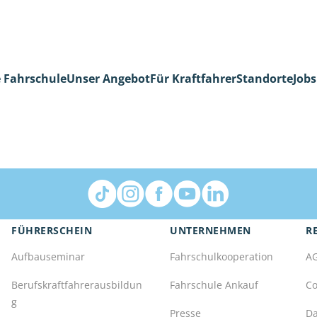
 Fahrschule
Unser Angebot
Für Kraftfahrer
Standorte
Jobs
FÜHRERSCHEIN
UNTERNEHMEN
R
Aufbauseminar
Fahrschulkooperation
A
Berufskraftfahrerausbildun
Fahrschule Ankauf
Co
g
Presse
Da