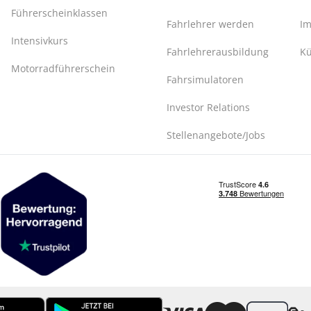
Führerscheinklassen
Fahrlehrer werden
I
Intensivkurs
Fahrlehrerausbildung
Kü
Motorradführerschein
Fahrsimulatoren
Investor Relations
Stellenangebote/Jobs