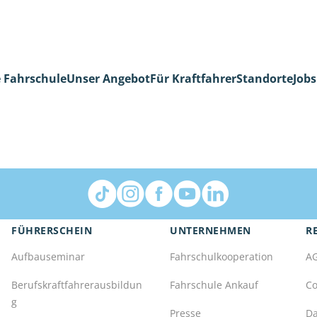
 Fahrschule
Unser Angebot
Für Kraftfahrer
Standorte
Jobs
FÜHRERSCHEIN
UNTERNEHMEN
R
Aufbauseminar
Fahrschulkooperation
A
Berufskraftfahrerausbildun
Fahrschule Ankauf
Co
g
Presse
Da