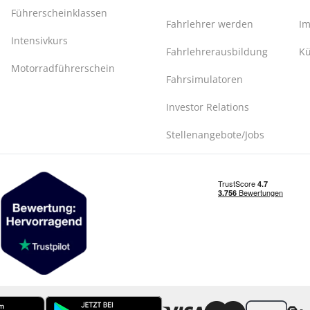
Führerscheinklassen
Fahrlehrer werden
I
Intensivkurs
Fahrlehrerausbildung
Kü
Motorradführerschein
Fahrsimulatoren
Investor Relations
Stellenangebote/Jobs