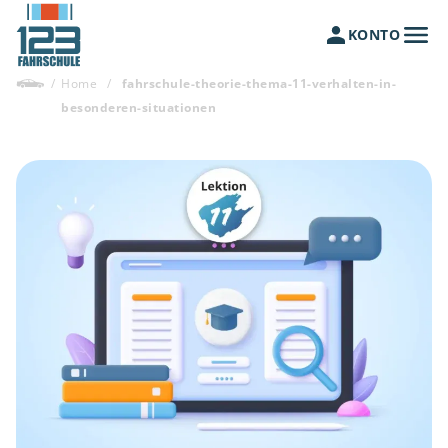
KONTO
/
Home
/
fahrschule-theorie-thema-11-verhalten-in-
besonderen-situationen